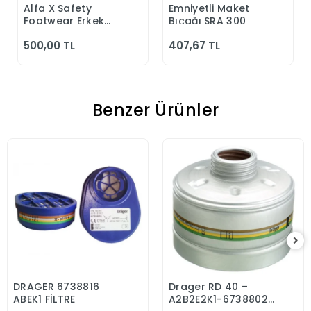
Alfa X Safety
Emniyetli Maket
Sepete Ekle
Sepete Ekle
Footwear Erkek
Bıçağı SRA 300
Günlük Siyah
500,00 TL
407,67 TL
Klasik Ayakkabı
Benzer Ürünler
DRAGER 6738816
Drager RD 40 –
Sepete Ekle
Sepete Ekle
ABEK1 FİLTRE
A2B2E2K1-6738802