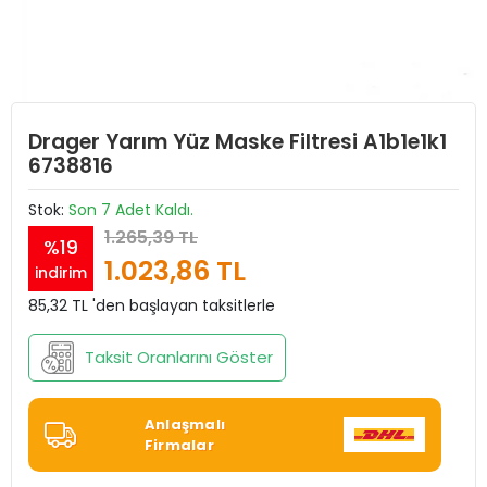
Drager Yarım Yüz Maske Filtresi A1b1e1k1
6738816
Stok:
Son 7 Adet Kaldı.
1.265,39 TL
%19
1.023,86 TL
indirim
85,32 TL 'den başlayan taksitlerle
Taksit Oranlarını Göster
Anlaşmalı
Firmalar