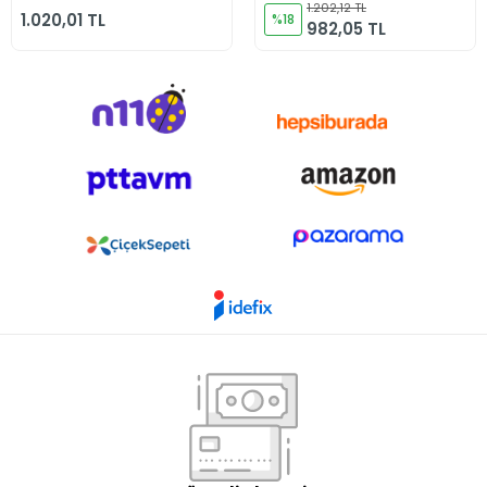
Filtre
1.202,12 TL
1.020,01 TL
%18
982,05 TL