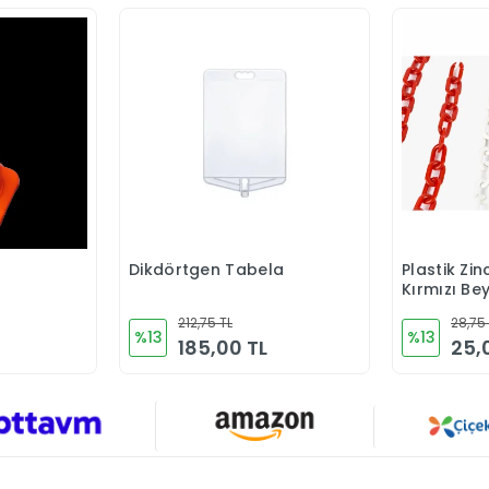
Dikdörtgen Tabela
Plastik Zi
Ekle
Sepete Ekle
Kırmızı Be
212,75 TL
28,75
%13
%13
185,00 TL
25,