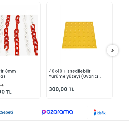
ncir 8mm
40x40 Hissedilebilir
Plas
Sepete Ekle
Sepete Ekle
yaz
Yürüme yüzeyi (Uyarıcı
But
Tip)
 TL
300,00 TL
65
00 TL