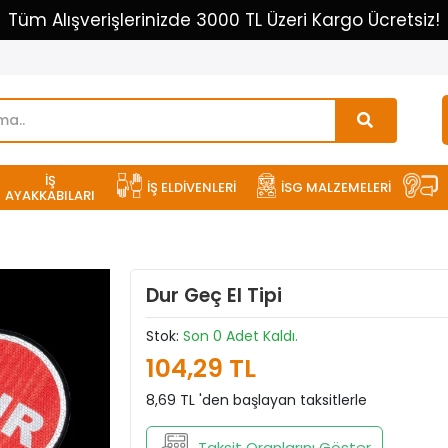
Tüm Alışverişlerinizde 3000 TL Üzeri Kargo Ücretsiz!
İŞ
İŞ ELDİVENLERİ
İSG MALZEMELERİ
AYAKKABILARI
Dur Geç El Tipi
Stok:
Son 0 Adet Kaldı.
104,29 TL
8,69 TL 'den başlayan taksitlerle
Taksit Oranlarını Göster