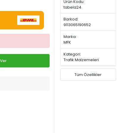
Ürün Kodu:
tabela24
Barkod:
9113065190652
Marka:
MFK
Kategori:
Trafik Malzemeleri
 Ver
Tüm Özellikler