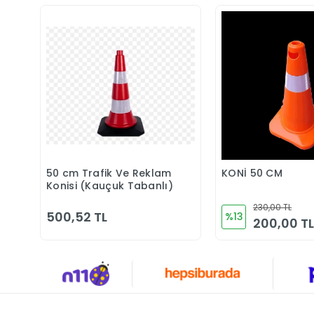
50 cm Trafik Ve Reklam
KONİ 50 CM
Sepete Ekle
Sepete 
Konisi (Kauçuk Tabanlı)
230,00 TL
500,52 TL
%13
200,00 TL