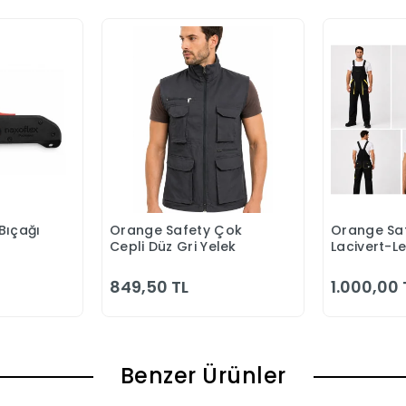
Bıçağı
Orange Safety Çok
Orange Saf
 Ekle
Sepete Ekle
S
Cepli Düz Gri Yelek
Lacivert-L
Bahçıvan 
849,50 TL
1.000,00 
Benzer Ürünler