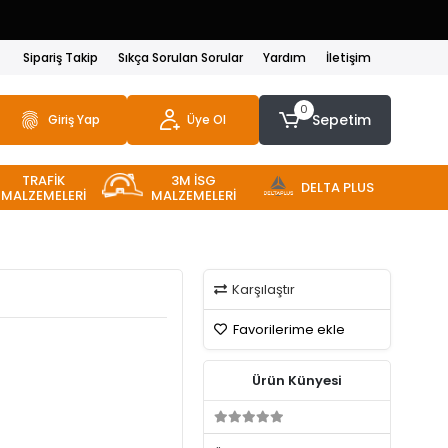
Sipariş Takip
Sıkça Sorulan Sorular
Yardım
İletişim
0
Sepetim
Giriş Yap
Üye Ol
TRAFİK
3M İSG
DELTA PLUS
MALZEMELERİ
MALZEMELERİ
Karşılaştır
Favorilerime ekle
Ürün Künyesi