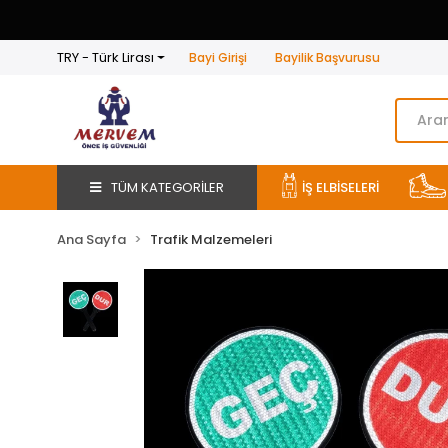
TRY - Türk Lirası
Bayi Girişi
Bayilik Başvurusu
TÜM KATEGORİLER
İŞ ELBİSELERİ
Ana Sayfa
Trafik Malzemeleri