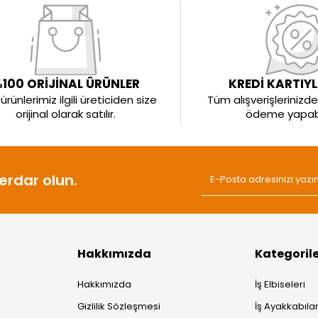
100 ORİJİNAL ÜRÜNLER
KREDİ KARTIY
rünlerimiz ilgili üreticiden size
Tüm alışverişlerinizde 
orijinal olarak satılır.
ödeme yapabil
rdar olun.
Hakkımızda
Kategoril
Hakkımızda
İş Elbiseleri
Gizlilik Sözleşmesi
İş Ayakkabılar