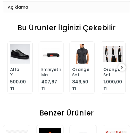
Açıklama
Bu Ürünler İlginizi Çekebilir
Alfa
Emniyetli
Orange
Orange
Sepete
Sepete
Sepete
Sepete
X
Maket
Safety
Safety
Ekle
Ekle
Ekle
Ekle
Safety
Bıçağı
Çok
FlexPro
500,00
407,67
849,50
1.000,00
Footwear
SRA
Cepli
Lacivert-
TL
TL
TL
TL
Erkek
300
Düz
Leon
Günlük
Gri
Bahçıvan
Siyah
Yelek
Tulumu
Klasik
Benzer Ürünler
Ayakkabı