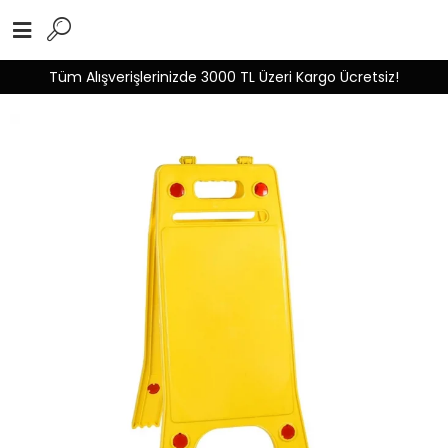
Tüm Alışverişlerinizde 3000 TL Üzeri Kargo Ücretsiz!