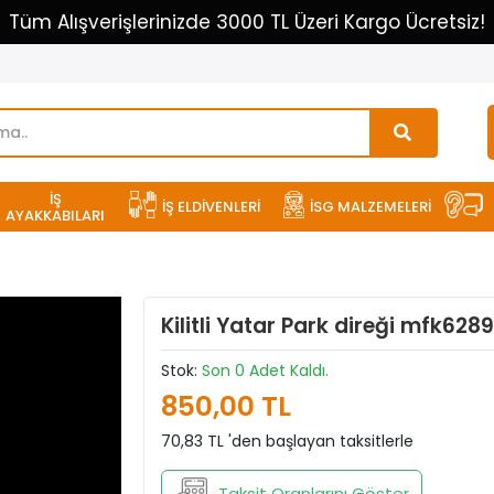
Tüm Alışverişlerinizde 3000 TL Üzeri Kargo Ücretsiz!
İŞ
İŞ ELDİVENLERİ
İSG MALZEMELERİ
AYAKKABILARI
Kilitli Yatar Park direği mfk6289
Stok:
Son 0 Adet Kaldı.
850,00 TL
70,83 TL 'den başlayan taksitlerle
Taksit Oranlarını Göster