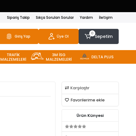
Sipariş Takip
Sıkça Sorulan Sorular
Yardım
İletişim
0
Sepetim
Giriş Yap
Üye Ol
TRAFİK
3M İSG
DELTA PLUS
MALZEMELERİ
MALZEMELERİ
Karşılaştır
Favorilerime ekle
Ürün Künyesi