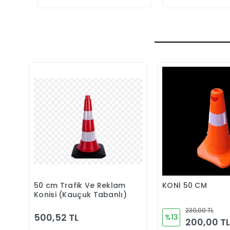
50 cm Trafik Ve Reklam
KONİ 50 CM
Sepete Ekle
Sepete 
Konisi (Kauçuk Tabanlı)
230,00 TL
500,52 TL
%13
200,00 TL