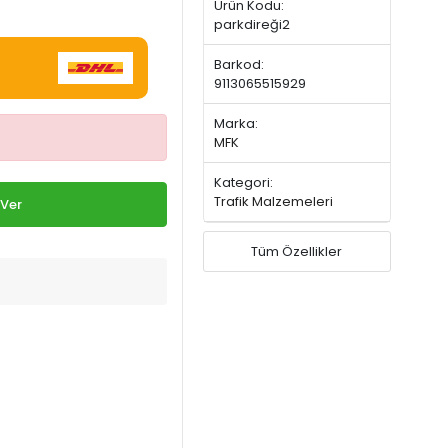
Ürün Kodu:
parkdireği2
Barkod:
9113065515929
Marka:
MFK
Kategori:
Trafik Malzemeleri
 Ver
Tüm Özellikler