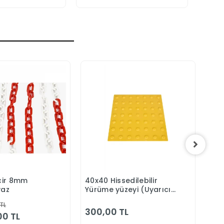
ncir 8mm
40x40 Hissedilebilir
Plas
Sepete Ekle
Sepete Ekle
yaz
Yürüme yüzeyi (Uyarıcı
But
Tip)
 TL
300,00 TL
65
00 TL