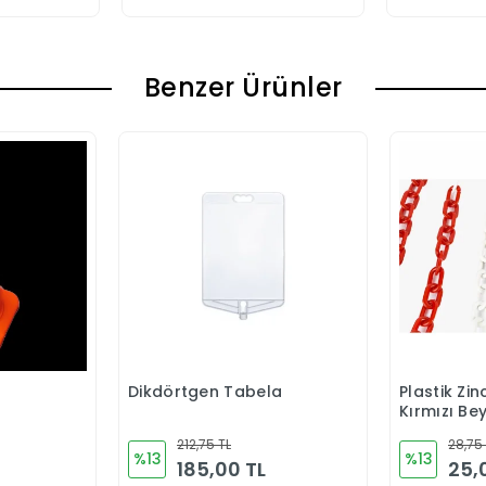
Benzer Ürünler
Dikdörtgen Tabela
Plastik Zi
Ekle
Sepete Ekle
Kırmızı Be
212,75 TL
28,75
%13
%13
185,00 TL
25,