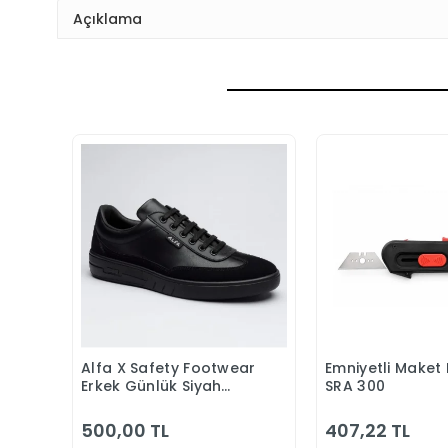
Açıklama
Alfa X Safety Footwear
Emniyetli Maket 
Sepete Ekle
Sepete
Erkek Günlük Siyah
SRA 300
Klasik Ayakkabı
500,00 TL
407,22 TL