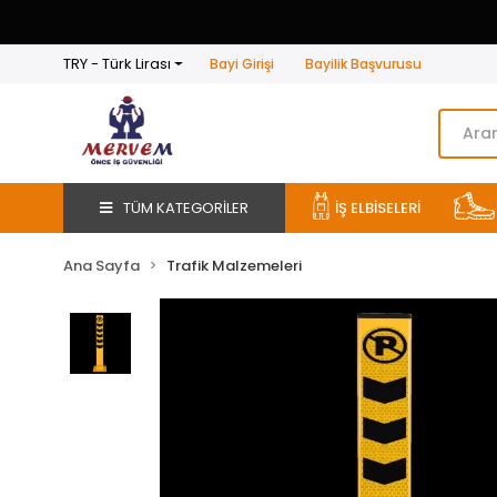
TRY - Türk Lirası
Bayi Girişi
Bayilik Başvurusu
TÜM KATEGORİLER
İŞ ELBİSELERİ
Ana Sayfa
Trafik Malzemeleri