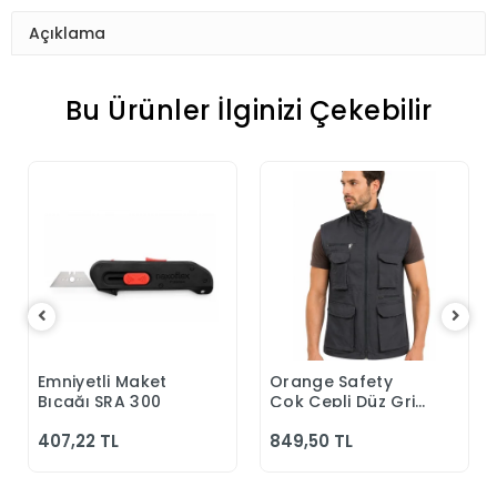
Açıklama
Bu Ürünler İlginizi Çekebilir
Emniyetli Maket
Orange Safety
Sepete Ekle
Sepete Ekle
Bıçağı SRA 300
Çok Cepli Düz Gri
Yelek
407,22 TL
849,50 TL