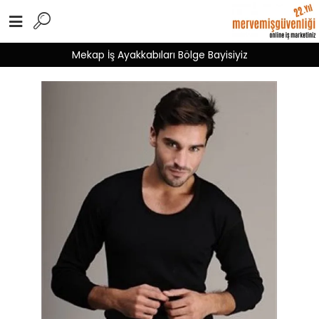
Mekap İş Ayakkabıları Bölge Bayisiyiz