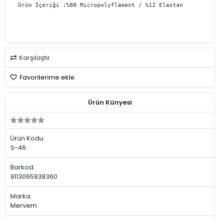
Ürün İçeriği :%88 Micropolyflament / %12 Elastan 
Karşılaştır
Favorilerime ekle
Ürün Künyesi
Ürün Kodu:
S-46
Barkod:
9113065938360
Marka:
Mervem