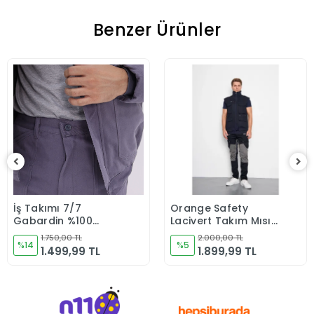
Benzer Ürünler
İş Takımı 7/7
Orange Safety
Sepete Ekle
Sepete Ekle
Gabardin %100
Lacivert Takım Mısır
Pamuk Kapitoneli
Harman Karışımı
1.750,00 TL
2.000,00 TL
Reflektörlü Kışlık Gri
%14
Yelek + Pantolon
%5
1.499,99 TL
1.899,99 TL