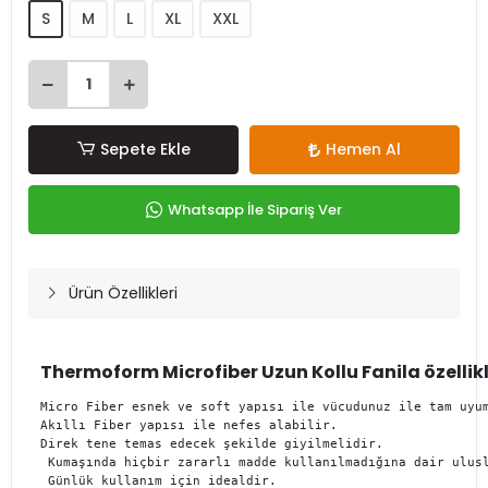
S
M
L
XL
XXL
Sepete Ekle
Hemen Al
Whatsapp İle Sipariş Ver
Ürün Özellikleri
Thermoform Microfiber Uzun Kollu Fanila özellikl
Micro Fiber esnek ve soft yapısı ile vücudunuz ile tam uyu
Akıllı Fiber yapısı ile nefes alabilir.
Direk tene temas edecek şekilde giyilmelidir.
 Kumaşında hiçbir zararlı madde kullanılmadığına dair ulus
 Günlük kullanım için idealdir.