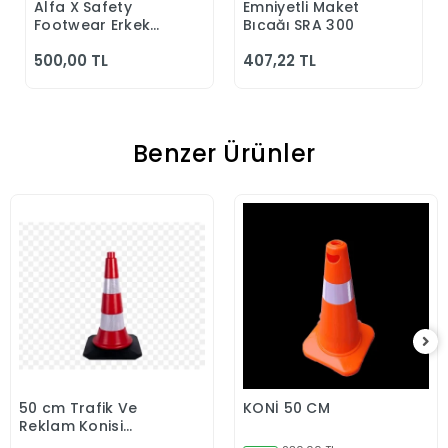
Alfa X Safety
Emniyetli Maket
Sepete Ekle
Sepete Ekle
Footwear Erkek
Bıçağı SRA 300
Günlük Siyah
500,00 TL
407,22 TL
Klasik Ayakkabı
Benzer Ürünler
50 cm Trafik Ve
KONİ 50 CM
Sepete Ekle
Sepete Ekle
Reklam Konisi
(Kauçuk Tabanlı)