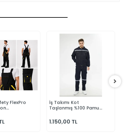
ety FlexPro
İş Takımı Kot
3M 75
epete Ekle
Sepete Ekle
eon
Taşlanmış %100 Pamuk
Maske
Tulumu
Kapitonesiz Reflektörlü
Yazlık
TL
1.150,00 TL
2.09