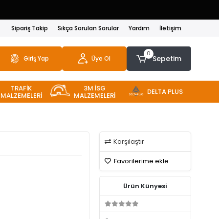
Sipariş Takip
Sıkça Sorulan Sorular
Yardım
İletişim
0
Sepetim
Giriş Yap
Üye Ol
TRAFİK
3M İSG
DELTA PLUS
MALZEMELERİ
MALZEMELERİ
Karşılaştır
Favorilerime ekle
Ürün Künyesi