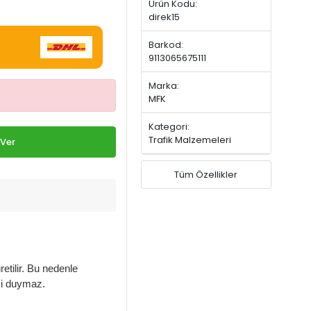
Ürün Kodu:
direk15
Barkod:
9113065675111
Marka:
MFK
Kategori:
Trafik Malzemeleri
 Ver
Tüm Özellikler
etilir. Bu nedenle
mi duymaz.