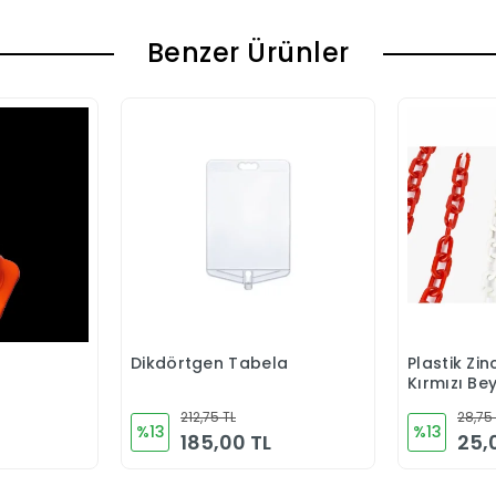
Benzer Ürünler
Dikdörtgen Tabela
Plastik Zi
Ekle
Sepete Ekle
Kırmızı Be
212,75 TL
28,75
%13
%13
185,00 TL
25,