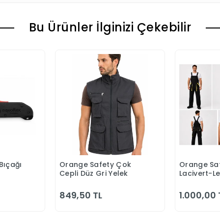
Bu Ürünler İlginizi Çekebilir
Bıçağı
Orange Safety Çok
Orange Saf
 Ekle
Sepete Ekle
S
Cepli Düz Gri Yelek
Lacivert-L
Bahçıvan 
849,50 TL
1.000,00 