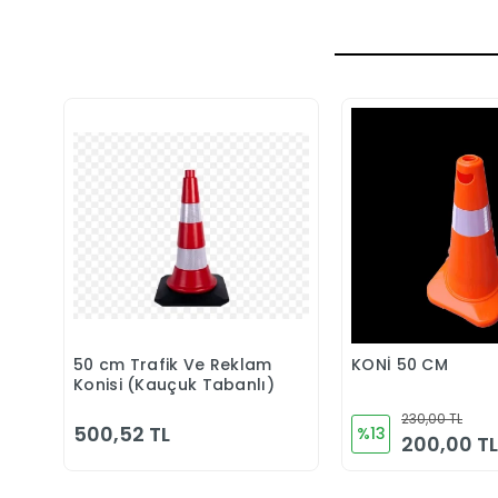
50 cm Trafik Ve Reklam
KONİ 50 CM
Sepete Ekle
Sepete 
Konisi (Kauçuk Tabanlı)
230,00 TL
500,52 TL
%13
200,00 TL