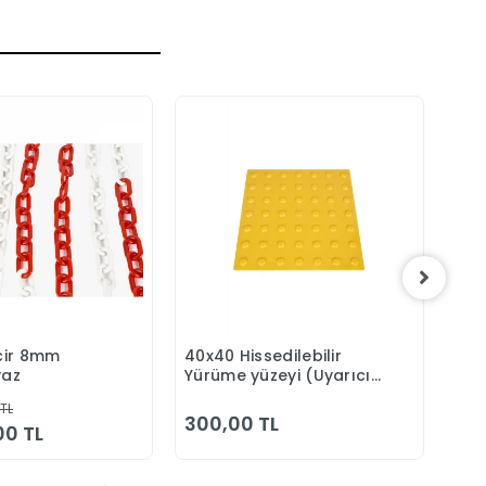
ncir 8mm
40x40 Hissedilebilir
Plas
Sepete Ekle
Sepete Ekle
yaz
Yürüme yüzeyi (Uyarıcı
But
Tip)
 TL
300,00 TL
65
00 TL