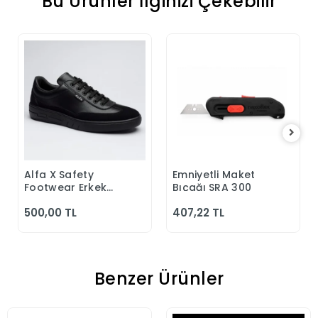
Bu Ürünler İlginizi Çekebilir
Alfa X Safety
Emniyetli Maket
Sepete Ekle
Sepete Ekle
Footwear Erkek
Bıçağı SRA 300
Günlük Siyah
500,00 TL
407,22 TL
Klasik Ayakkabı
Benzer Ürünler