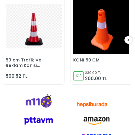
50 cm Trafik Ve
KONİ 50 CM
Sepete Ekle
Sepete Ekle
Reklam Konisi
(Kauçuk Tabanlı)
230,00 TL
500,52 TL
%13
200,00 TL