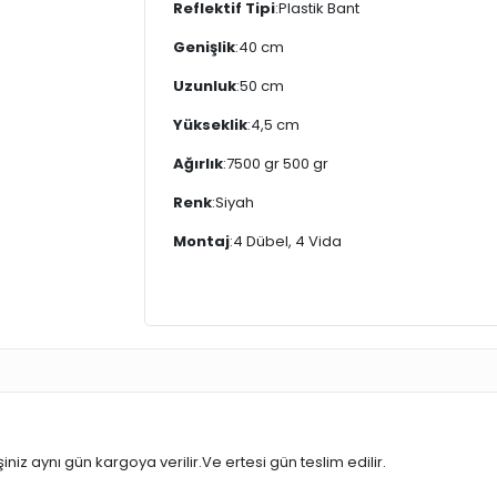
Reflektif Tipi
:Plastik Bant
Genişlik
:40 cm
Uzunluk
:50 cm
Yükseklik
:4,5 cm
Ağırlık
:7500 gr 500 gr
Renk
:Siyah
Montaj
:4 Dübel, 4 Vida
iniz aynı gün kargoya verilir.Ve ertesi gün teslim edilir.