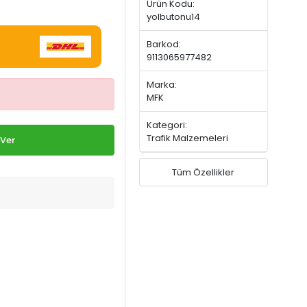
Ürün Kodu:
yolbutonu14
Barkod:
9113065977482
Marka:
MFK
Kategori:
Trafik Malzemeleri
 Ver
Tüm Özellikler