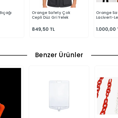
Bıçağı
Orange Safety Çok
Orange Saf
 Ekle
Sepete Ekle
S
Cepli Düz Gri Yelek
Lacivert-L
Bahçıvan 
849,50 TL
1.000,00 
Benzer Ürünler