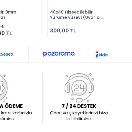
ncir 8mm
40x40 Hissedilebilir
Plas
Sepete Ekle
Sepete Ekle
yaz
Yürüme yüzeyi (Uyarıcı
But
Tip)
 TL
300,00 TL
65
00 TL
LA ÖDEME
7 / 24 DESTEK
kredi kartınızla
Öneri ve şikayetlerinizi bize
irsiniz.
iletebilirsiniz.