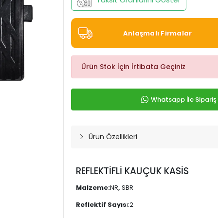
Anlaşmalı Firmalar
Ürün Stok İçin İrtibata Geçiniz
Whatsapp İle Sipariş
Ürün Özellikleri
REFLEKTİFLİ KAUÇUK KASİS
Malzeme
:
NR
,
SBR
Reflektif Sayıs
ı:2