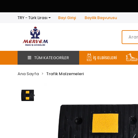
TRY - Türk Lirası
Bayi Girişi
Bayilik Başvurusu
TÜM KATEGORİLER
İŞ ELBİSELERİ
Ana Sayfa
Trafik Malzemeleri