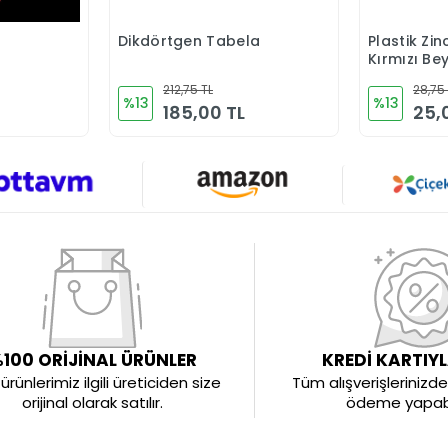
Dikdörtgen Tabela
Plastik Zi
Ekle
Sepete Ekle
Kırmızı Be
212,75 TL
28,75
%13
%13
185,00 TL
25,
100 ORİJİNAL ÜRÜNLER
KREDİ KARTIY
rünlerimiz ilgili üreticiden size
Tüm alışverişlerinizde 
orijinal olarak satılır.
ödeme yapabil