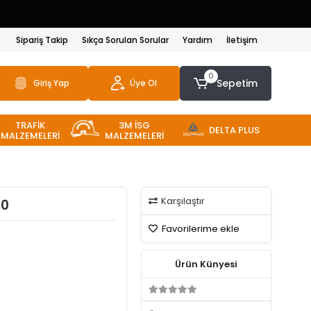
Sipariş Takip
Sıkça Sorulan Sorular
Yardım
İletişim
0
Sepetim
Giriş Yap
Üye Ol
TRAFİK
3M İSG
DELTA PLUS
MALZEMELERİ
MALZEMELERİ
Karşılaştır
30
Favorilerime ekle
Ürün Künyesi