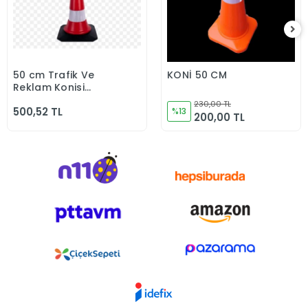
50 cm Trafik Ve
KONİ 50 CM
Sepete Ekle
Sepete Ekle
Reklam Konisi
(Kauçuk Tabanlı)
230,00 TL
500,52 TL
%13
200,00 TL