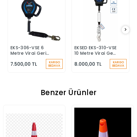
EKS-306-VSE 6
EKSED EKS-310-VSE
Sepete Ekle
Sepete Ekle
Metre Viraj Geri
10 Metre Viraj Geri
Sarımlı Düşüş
Sarımlı Düşüş
KARGO
KARGO
7.500,00 TL
8.000,00 TL
Durdurucu Keskin
Durdurucu
BEDAVA
BEDAVA
Kenar
Benzer Ürünler